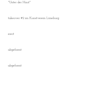
"Unter der Haut"
takeover #2 im Kunstverein Lüneburg
erect
abgeformt
abgeformt
Archiv
August 2022
(2)
2 Beiträge
Juli 2022
(1)
1 Beitrag
Juni 2022
(1)
1 Beitrag
Dezember 2021
(1)
1 Beitrag